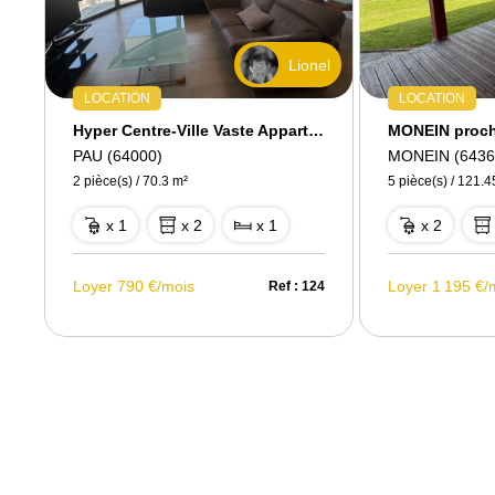
nel
Lionel
LOCATION
LOCATION
ivé dans Résidence Récente sécurisée
Hyper Centre-Ville Vaste Appartement 2 pièces Meublé de 70m², Terrasse Sud, Parking privé Calme Standing
PAU (64000)
MONEIN (6436
2 pièce(s) / 70.3 m²
5 pièce(s) / 121.4
x 1
x 2
x 1
x 2
Loyer 790 €/mois
Loyer 1 195 €/
14
Ref : 124