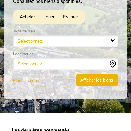
Consultez nos biens disponibles.
Estimation
Acheter
Louer
Estimer
Contact
Type de bien
Sélectionnez...
Localisation
Sélectionnez...
Plus d'options
Les dernières nouveautés