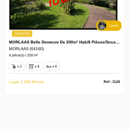
Lionel
LOCATION
MORLAAS Belle Demeure De 200m² Hab/8 Pièces/sous-Sol Total/Climatisation/1400m² De Terrain
MORLAAS (64160)
8 pièce(s) / 200 m²
x 2
x 8
x 6
Loyer 1 400 €/mois
Ref : 1126