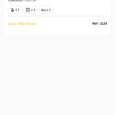
3 pièce(s) / 75.27 m²
x 1
x 3
x 2
Loyer 850 €/mois
Ref : 1124