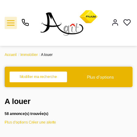
Accueil
Immobilier
A louer
Vente
Location
Plus d'options
Modifier ma recherche
Gestion
A louer
Notre agence
58 annonce(s) trouvée(s)
Plus d'options
Créer une alerte
Estimation