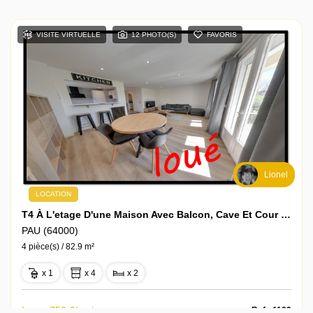
VISITE VIRTUELLE
12 PHOTO(S)
FAVORIS
Lionel
LOCATION
T4 À L'etage D'une Maison Avec Balcon, Cave Et Cour Privative
PAU (64000)
4 pièce(s) / 82.9 m²
x 1
x 4
x 2
Loyer 750 €/mois
Ref : 1109