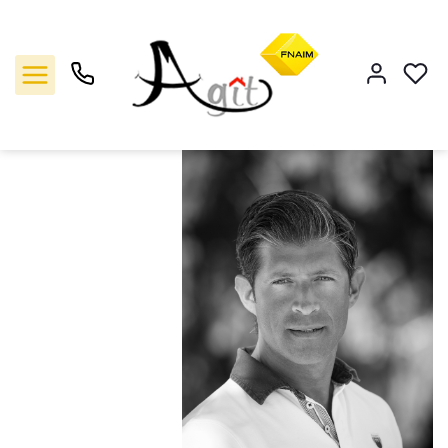
Accueil
Contact
Contact
Vente
Location
Gestion
Notre agence
Estimation