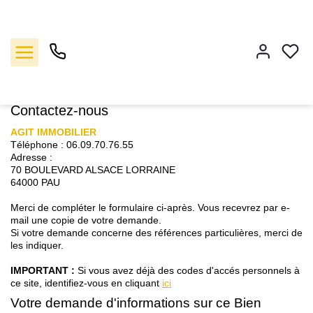
Accueil
3 pièces
Nous contacter
Nous contacter
Contactez-nous
AGIT IMMOBILIER
Vente
Téléphone :
06.09.70.76.55
Adresse :
70 BOULEVARD ALSACE LORRAINE
Location
64000
PAU
Merci de compléter le formulaire ci-après. Vous recevrez par e-
Gestion
mail une copie de votre demande.
Si votre demande concerne des références particulières, merci de
les indiquer.
Notre agence
IMPORTANT :
Si vous avez déjà des codes d'accés personnels à
ce site, identifiez-vous en cliquant
ici
Estimation
Votre demande d'informations sur ce Bien