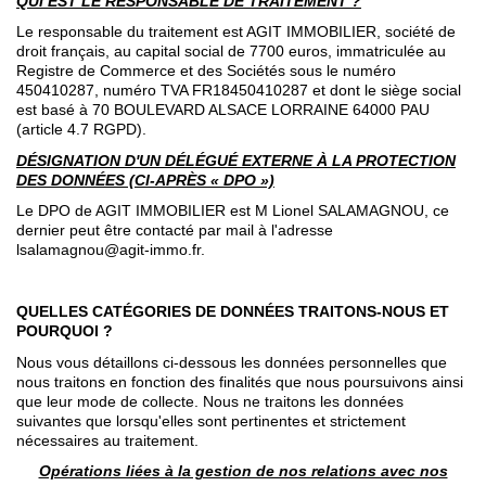
QUI EST LE RESPONSABLE DE TRAITEMENT ?
Le responsable du traitement est AGIT IMMOBILIER, société de
droit français, au capital social de 7700 euros, immatriculée au
Registre de Commerce et des Sociétés sous le numéro
450410287, numéro TVA FR18450410287 et dont le siège social
est basé à 70 BOULEVARD ALSACE LORRAINE 64000 PAU
(article 4.7 RGPD).
DÉSIGNATION D'UN DÉLÉGUÉ EXTERNE À LA PROTECTION
DES DONNÉES (CI-APRÈS « DPO »)
Le DPO de AGIT IMMOBILIER est M Lionel SALAMAGNOU, ce
dernier peut être contacté par mail à l'adresse
lsalamagnou@agit-immo.fr.
QUELLES CATÉGORIES DE DONNÉES TRAITONS-NOUS ET
POURQUOI ?
Nous vous détaillons ci-dessous les données personnelles que
nous traitons en fonction des finalités que nous poursuivons ainsi
que leur mode de collecte. Nous ne traitons les données
suivantes que lorsqu'elles sont pertinentes et strictement
nécessaires au traitement.
Opérations liées à la gestion de nos relations avec nos