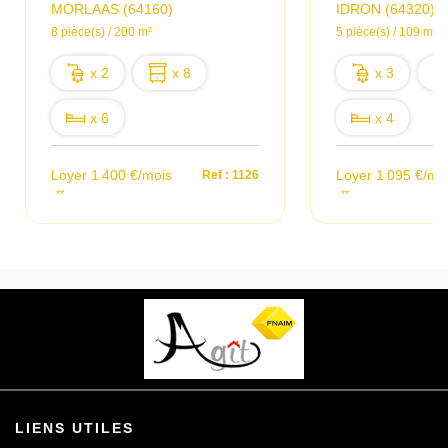
MORLAAS (64160)
IDRON (64320)
8 pièce(s) / 200 m²
5 pièce(s) / 109 m²
x 2
x 8
x 3
x 6
x 4
Loyer 1 400 €/mois
Loyer 1 095 €/mo
Ref : 1126
**
**
LIENS UTILES