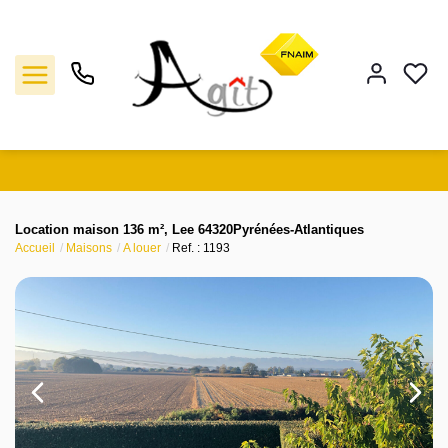
Vente
Location maison 136 m², Lee 64320Pyrénées-Atlantiques
Accueil
Maisons
A louer
Ref. : 1193
Location
Gestion
Notre agence
Estimation