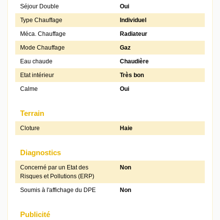
Séjour Double
Oui
Type Chauffage
Individuel
Méca. Chauffage
Radiateur
Mode Chauffage
Gaz
Eau chaude
Chaudière
Etat intérieur
Très bon
Calme
Oui
Terrain
Cloture
Haie
Diagnostics
Concerné par un Etat des
Non
Risques et Pollutions (ERP)
Soumis à l'affichage du DPE
Non
Publicité