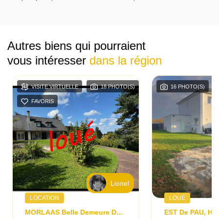
Autres biens qui pourraient
vous intéresser
dans la région
VISITE VIRTUELLE
18 PHOTO(S)
16 PHOTO(S)
FAVORIS
Lionel
LOCATION
LOUÉ
MORLAAS Belle Demeure De 200m² Hab/8 Pièces/sous-Sol Total/Climatisation/1400m² De Terrain