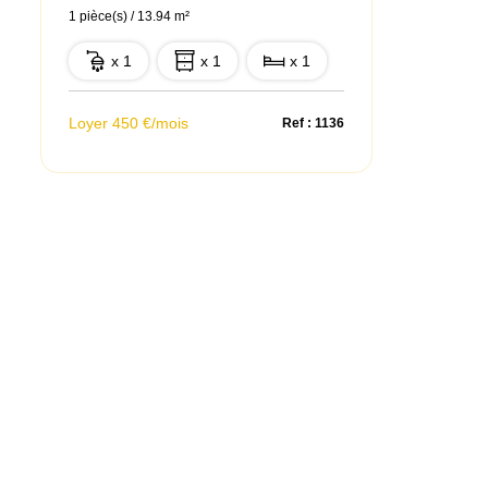
1 pièce(s) / 13.94 m²
x 1
x 1
x 1
Loyer 450 €/mois
Ref : 1136