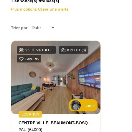
1 annonce(s) trouvée(s)
Plus d'options
Créer une alerte
Trier par
VISITE VIRTUELLE
8 PHOTO(S)
FAVORIS
Lionel
LOCATION
CENTRE VILLE, BEAUMONT-BOSQUET, Chambre Meublée En Colocation Dans Appartement T4 Avec Parking Privé
PAU (64000)