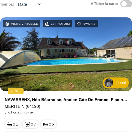
Afficher la carte
Trier par
Contact
VISITE VIRTUELLE
18 PHOTO(S)
FAVORIS
Lionel
VENTE
NAVARRENX, Néo Béarnaise, Ancien Gîte De France, Piscine Et Dépendances
MERITEIN (64190)
7 pièce(s) / 225 m²
x 1
x 7
x 5