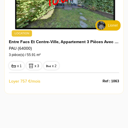
Lionel
LOCATION
Entre Facs Et Centre-Ville, Appartement 3 Pièces Avec Terrasse Et Jardin Privatif Exposé Plein Sud !
PAU (64000)
3 pièce(s) / 55.91 m²
x 1
x 3
x 2
Loyer 757 €/mois
Ref : 1063