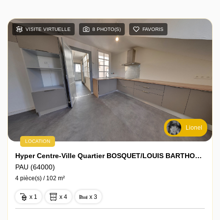
VISITE VIRTUELLE
8 PHOTO(S)
FAVORIS
Lionel
LOCATION
Hyper Centre-Ville Quartier BOSQUET/LOUIS BARTHOU, En Dernier Etage, T4 - 102 M² - Petite Copropriété/rue Piétonne
PAU (64000)
4 pièce(s) / 102 m²
x 1
x 4
x 3