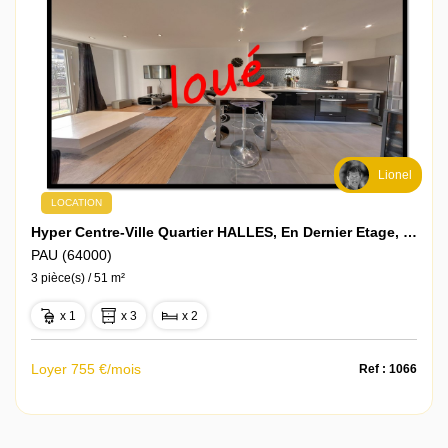
Lionel
LOCATION
Hyper Centre-Ville Quartier HALLES, En Dernier Etage, T3 Meublé Avec Grand Balcon Sud
PAU (64000)
3 pièce(s) / 51 m²
x 1
x 3
x 2
Loyer 755 €/mois
Ref : 1066