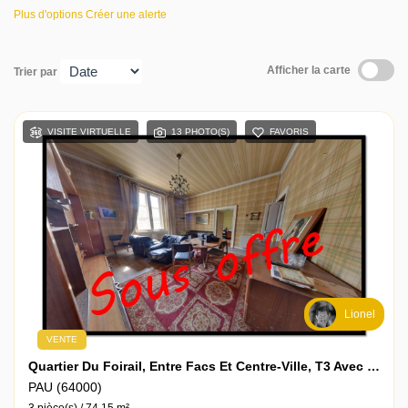
Plus d'options
Créer une alerte
Contact
Afficher la carte
Trier par
VISITE VIRTUELLE
13 PHOTO(S)
FAVORIS
Lionel
VENTE
Quartier Du Foirail, Entre Facs Et Centre-Ville, T3 Avec Terrasse À Rénover À Fort Potentiel, Style Ancien
PAU (64000)