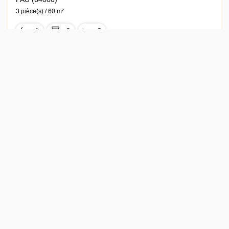
3 pièce(s) / 60 m²
x 1
x 3
x 2
Loyer 550 €/mois
Ref : 1061