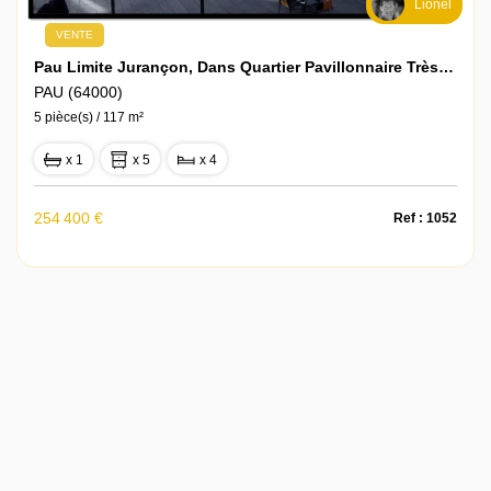
Lionel
VENTE
Pau Limite Jurançon, Dans Quartier Pavillonnaire Très Calme, Maison De Plain-Pied Avec Etage Aménageables De 60m²
PAU (64000)
5 pièce(s) / 117 m²
x 1
x 5
x 4
254 400 €
Ref : 1052