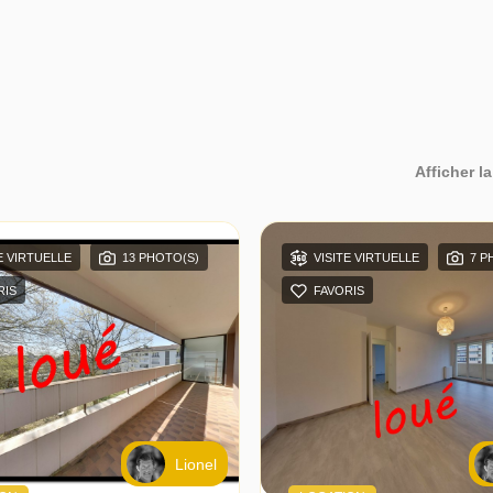
Afficher la
E VIRTUELLE
13 PHOTO(S)
VISITE VIRTUELLE
7 P
RIS
FAVORIS
Lionel