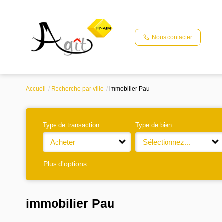
Nous contacter
Accueil
Recherche par ville
immobilier Pau
Type de transaction
Type de bien
Acheter
Sélectionnez...
Plus d'options
immobilier Pau