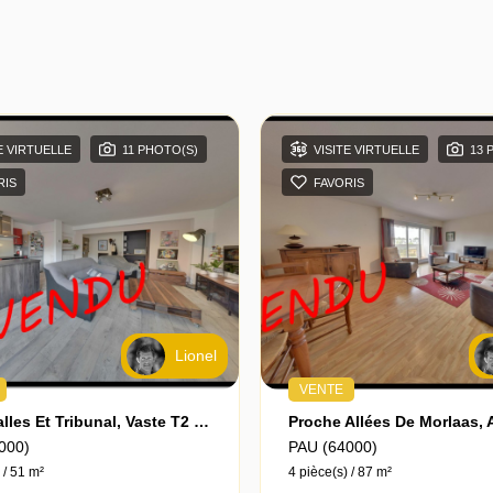
E VIRTUELLE
11 PHOTO(S)
VISITE VIRTUELLE
13 
RIS
FAVORIS
Lionel
VENTE
Entre Halles Et Tribunal, Vaste T2 Refait À Neuf Avec Balcon
000)
PAU (64000)
 / 51 m²
4 pièce(s) / 87 m²