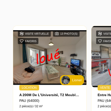
VISITE VIRTUELLE
13 PHOTO(S)
VISIT
FAVORIS
FAVO
Lionel
LOCATION
VENTE
A 200M De L'Université, T2 Meublé En Dernier Étage D'une Résidence Récente Avec Balcon Couvert, Vue Pyrénées, Cave Et Parking Privé
PAU (64000)
PAU (64
2 pièce(s) / 32 m²
2 pièce(s)