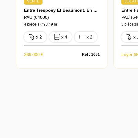
VENTE
LOCAT
Entre Trespoey Et Beaumont, En Dernier Etage, Appartement T4 Avec Terrasse Et Double Garage
PAU (64000)
PAU (64
4 pièce(s) / 93.49 m²
3 pièce(s)
x 2
x 4
x 2
x 
269 000 €
Loyer 6
Ref : 1051