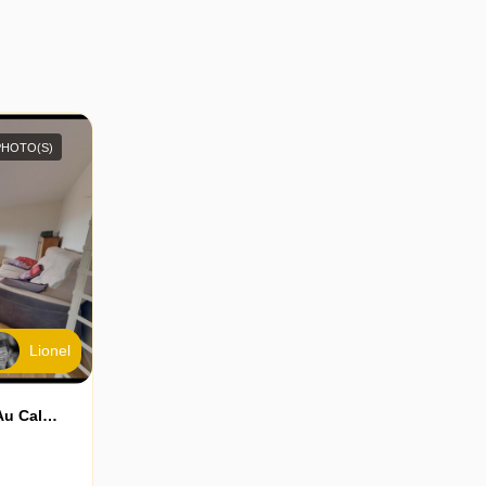
PHOTO(S)
Lionel
Proche Allées De Morlaas, Au Calme Appartement En Dernier Etage, 4 Pièces Avec Balcon, Cave, Parking Et Garage