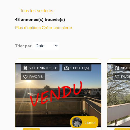
Tous les secteurs
48 annonce(s) trouvée(s)
Plus d'options
Créer une alerte
Trier par
VISITE VIRTUELLE
9 PHOTO(S)
VISIT
FAVORIS
FAVO
Lionel