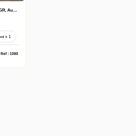
Quartier Facs, Leclerc Et CGR, Au Calme, En 4ème Étage Avec Ascenseur D'une Résidence Récente, Appartement 2 Pièces Avec Balcon Et Parking Privé En Sous/sol
x 1
Ref : 1080