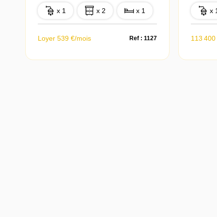
x 1
x 2
x 1
x 
Loyer 539 €/mois
113 400
Ref : 1127