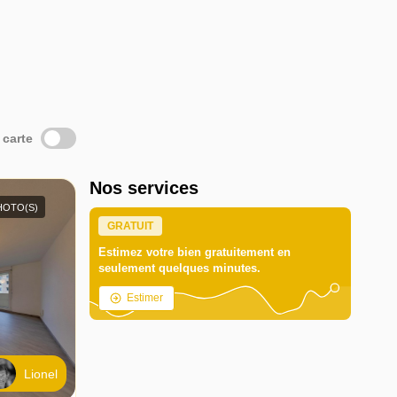
 carte
Nos services
HOTO(S)
GRATUIT
Estimez votre bien gratuitement en
seulement quelques minutes.
Estimer
Lionel