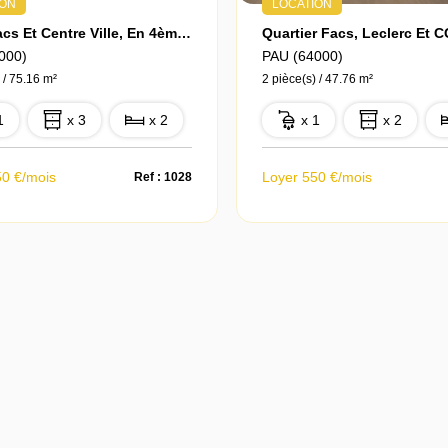
ION
LOCATION
Entre Facs Et Centre Ville, En 4ème Étage Avec Ascenseur, T4 Entièrement Meublé Avec 20m² De Balcon
000)
PAU (64000)
 / 75.16 m²
2 pièce(s) / 47.76 m²
1
x 3
x 2
x 1
x 2
50 €/mois
Loyer 550 €/mois
Ref : 1028