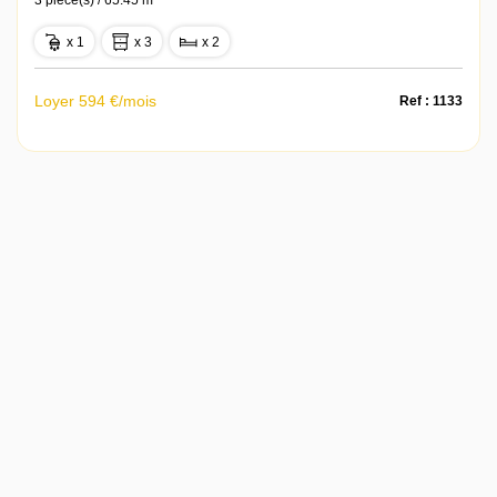
3 pièce(s) / 65.45 m²
x 1
x 3
x 2
Loyer 594 €/mois
Ref : 1133