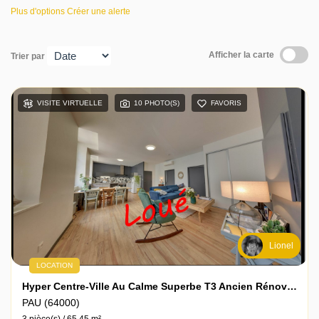
Plus d'options
Créer une alerte
Contact
Afficher la carte
Trier par
VISITE VIRTUELLE
10 PHOTO(S)
FAVORIS
Lionel
LOCATION
Hyper Centre-Ville Au Calme Superbe T3 Ancien Rénové En Rdc Avec Parking Sécurisé
PAU (64000)