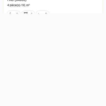
4 pièce(s) / 91 m²
x 1
x 4
x 3
Vendu
Ref : 956