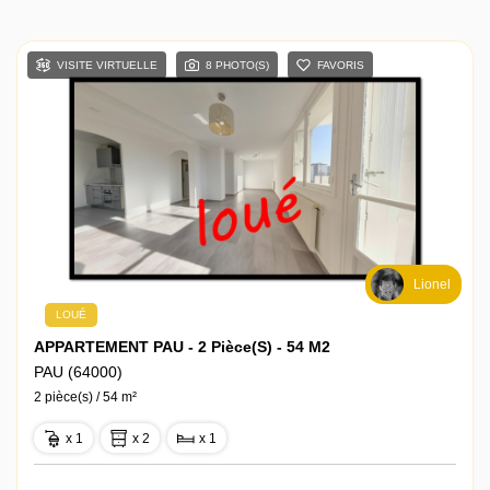
VISITE VIRTUELLE
8 PHOTO(S)
FAVORIS
Lionel
LOUÉ
APPARTEMENT PAU - 2 Pièce(s) - 54 M2
PAU (64000)
2 pièce(s) / 54 m²
x 1
x 2
x 1