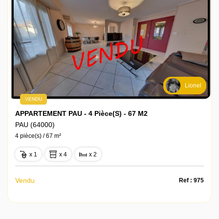
Lionel
VENDU
APPARTEMENT PAU - 4 Pièce(s) - 67 M2
PAU (64000)
4 pièce(s) / 67 m²
x 1
x 4
x 2
Vendu
Ref : 975